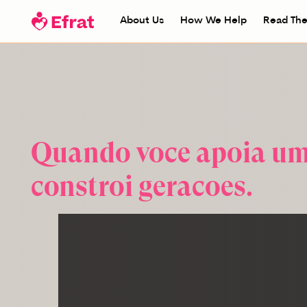
About Us
How We Help
Read The
Quando você apoia um
constrói gerações.