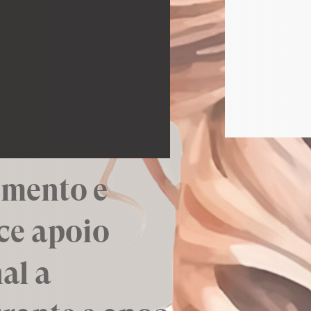
imento e
ce apoio
al a