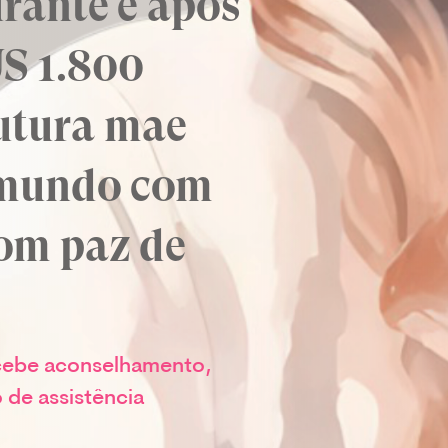
rante e após
US 1.800
utura mãe
o mundo com
com paz de
cebe aconselhamento,
de assistência