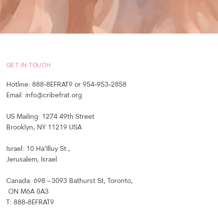
GET IN TOUCH
Hotline: 888-8EFRAT9 or 954-953-2858
Email: info@cribefrat.org
US Mailing: 1274 49th Street
Brooklyn, NY 11219 USA
Israel: 10 Ha’Illuy St.,
Jerusalem, Israel
Canada: 698 - 3093 Bathurst St, Toronto,
ON M6A 0A3
T: 888-8EFRAT9